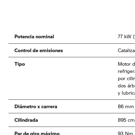
Potencia nominal
77 kW 
Control de emisiones
Cataliz
Tipo
Motor d
refrige
por cil
dos árb
y lubri
Diámetro x carrera
86 mm 
Cilindrada
895 cm
Par de giro máximo
93 Nm 