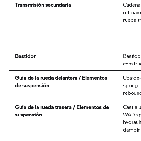
Transmisión secundaria
Cadena 
retroam
rueda t
Bastidor
Bastido
constr
Guía de la rueda delantera / Elementos
Upside-
de suspensión
spring 
rebound
Guía de la rueda trasera / Elementos de
Cast al
suspensión
WAD spr
hydraul
damping