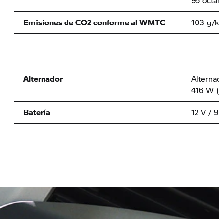
95 octa
Emisiones de CO2 conforme al WMTC
103 g/
Alternador
Alterna
416 W (
Batería
12 V / 