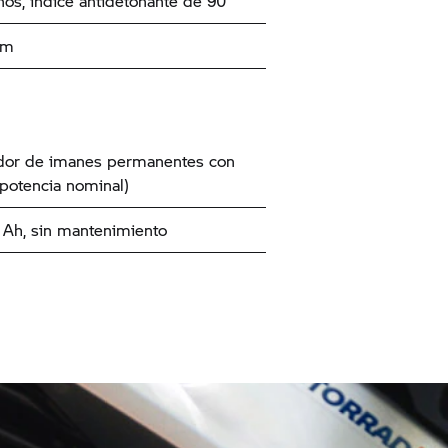
nos, índice antidetonante de 90
km
dor de imanes permanentes con
potencia nominal)
9 Ah, sin mantenimiento