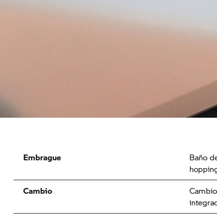
Embrague
Baño de
hoppin
Cambio
Cambio 
integra