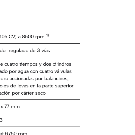
1)
(105 CV) a 8500 rpm
ador regulado de 3 vías
e cuatro tiempos y dos cilindros
rado por agua con cuatro válvulas
indro accionadas por balancines,
oles de levas en la parte superior
cación por cárter seco
x 77 mm
3
at 6.750 rpm