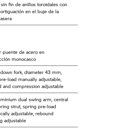
sin fin de anillos toroidales con
ortiguación en el buje de la
rasera
r puente de acero en
ucción monocasco
down fork, diameter 43 mm,
pre-load manually adjustable,
 and compression adjustable
uminium dual swing arm, central
ing strut, spring pre-load
ically adjustable, rebound
 adjustable