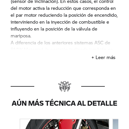
(sensor de inclinación). En estos casos, el control
del motor activa la reducción que corresponda en
el par motor reduciendo la posición de encendido,
interviniendo en la inyección de combustible e
influyendo en la posición de la válvula de
mariposa.
A diferencia de los anteriores sistemas ASC de
BMW Motorrad, la posición inclinada también se
determina a través de complejos grupos de
+ Leer más
sensores y se tiene en cuenta en el
comportamiento de control con el DTC. El DTC se
combina por separado con cada uno de los
distintos modos de conducción, lo que garantiza la
máxima seguridad en todo momento.
A pesar de que el control de tracción DTC
AÚN MÁS TÉCNICA AL DETALLE
proporciona un apoyo inestimable y supone un
importante plus de seguridad para el motorista
durante la aceleración, no puede redefinir los
límites físicos, al igual que sucede con el ABS. No