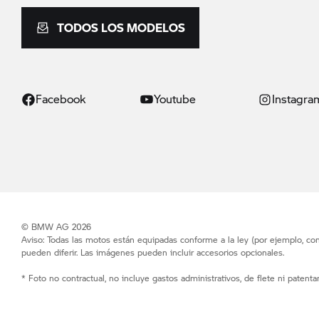
TODOS LOS MODELOS
Facebook
Youtube
Instagra
© BMW AG 2026
Aviso: Todas las motos están equipadas conforme a la ley (por ejemplo, co
pueden diferir. Las imágenes pueden incluir accesorios opcionales.
* Foto no contractual, no incluye gastos administrativos, de flete ni patenta